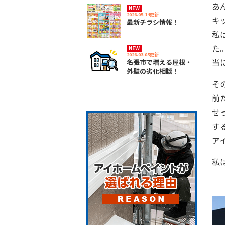
あ
NEW
2026.05.14更新
キ
最新チラシ情報！
私
た
NEW
2026.03.05更新
当
名張市で増える屋根・
外壁の劣化相談！
そ
前
せ
す
ア
私