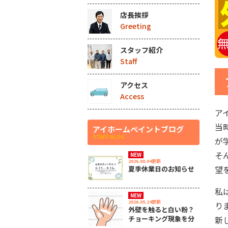
店長挨拶
Greeting
スタッフ紹介
Staff
アクセス
Access
ア
当
アイホームペイントブログ
STAFF BLOG
が
そ
NEW
2026.08.04更新
望
夏季休業日のお知らせ
私
NEW
2026.05.14更新
り
外壁を触ると白い粉？
チョーキング現象を分
新
かりやすく解説します