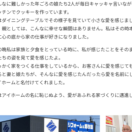
んなに難しかった年ごろの娘たち2人が毎日キャッキャ言いなが
ッチンでクッキーを作っています。
はダイニングテーブルでその様子を見ていて小さな愛を感じま
。親としては、こんなに幸せな瞬間はありません。私はその時
に心の底から家の仕事が好きになりました。
の晩私は家族と夕食をとっている時に、私が感じたことをその
たちの姿を見て愛を感じたよ。
っかく家をつくる仕事をしているから、お客さんに愛を感じて
ると妻と娘たちが、そんなに愛を感じたんだったら愛を名前に
イホームと名付けてくれました。
はアイホームの名に恥じぬよう、愛があふれる家づくりに邁進