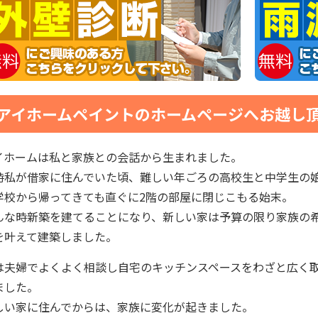
アイホームペイントのホームページへお越し
イホームは私と家族との会話から生まれました。
時私が借家に住んでいた頃、難しい年ごろの高校生と中学生の
学校から帰ってきても直ぐに2階の部屋に閉じこもる始末。
んな時新築を建てることになり、新しい家は予算の限り家族の
を叶えて建築しました。
は夫婦でよくよく相談し自宅のキッチンスペースをわざと広く
ました。
しい家に住んでからは、家族に変化が起きました。