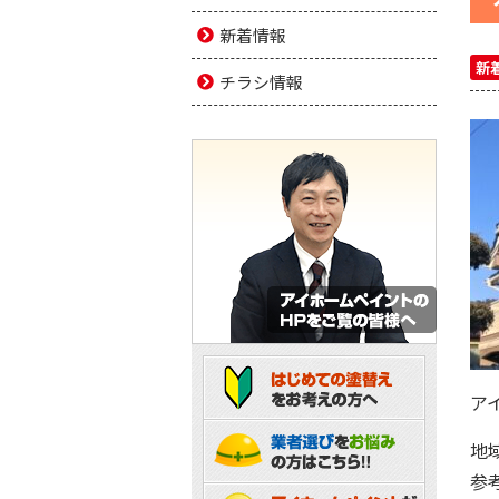
新着情報
新
チラシ情報
ア
地
参