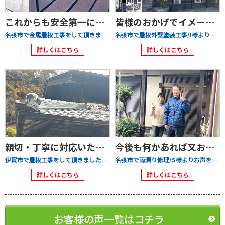
これからも安全第一に皆さまの為に頑張って下さいネ。
皆様のおかげでイメージ通りそれ以上のものが完成し大変うれしく感無量です
名張市で金属屋根工事をして頂きましたS様より
名張市で屋根外壁塗装工事/I様よりお声を頂きました
詳しくはこちら
詳しくはこちら
親切・丁寧に対応いただいたことに関感謝しています
今後も何かあれば又お願いしたいと思っております。
伊賀市で屋根工事をして頂きましたO様より
名張市で雨漏り修理/S様よりお声を頂きました
詳しくはこちら
詳しくはこちら
お客様の声一覧はコチラ