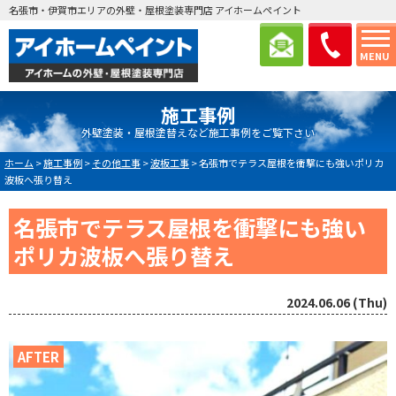
名張市・伊賀市エリアの外壁・屋根塗装専門店 アイホームペイント
MENU
施工事例
外壁塗装・屋根塗替えなど施工事例をご覧下さい
ホーム
>
施工事例
>
その他工事
>
波板工事
>
名張市でテラス屋根を衝撃にも強いポリカ
波板へ張り替え
名張市でテラス屋根を衝撃にも強い
ポリカ波板へ張り替え
2024.06.06 (Thu)
AFTER